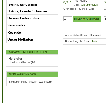
Inkl. MwSt.
8,99 €
3
Weine, Sekt, Secco
zzgl.
Versandkosten
Grundpreis
=
89,90 €
/ 1 kg
G
Liköre, Brände, Schnäpse
Unsere Lieferanten
Saisonales
Rezepte
Artikel 25 bis 30 von 30 gesamt
Unser Hofladen
Darstellung als:
Gitter
Liste
AUSWAHLMÖGLICHKEITEN
Hersteller
Handorfer Obsthof
(28)
MEIN WARENKORB
Sie haben keine Artikel im Warenkorb.