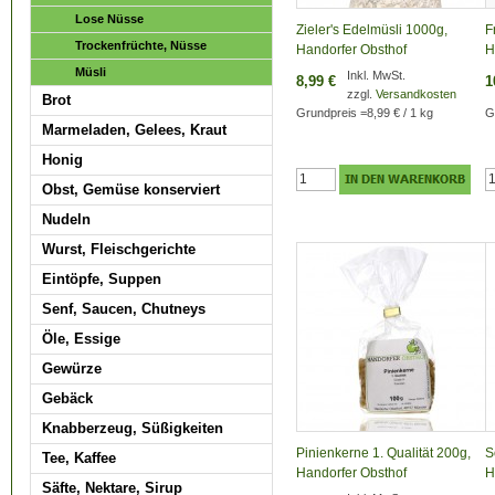
Lose Nüsse
Zieler's Edelmüsli 1000g,
F
Trockenfrüchte, Nüsse
Handorfer Obsthof
H
Müsli
Inkl. MwSt.
8,99 €
1
zzgl.
Versandkosten
Brot
Grundpreis
=
8,99 €
/ 1 kg
G
Marmeladen, Gelees, Kraut
Honig
Obst, Gemüse konserviert
Nudeln
Wurst, Fleischgerichte
Eintöpfe, Suppen
Senf, Saucen, Chutneys
Öle, Essige
Gewürze
Gebäck
Knabberzeug, Süßigkeiten
Pinienkerne 1. Qualität 200g,
S
Tee, Kaffee
Handorfer Obsthof
H
Säfte, Nektare, Sirup