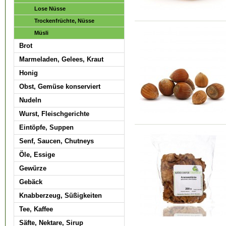
Lose Nüsse
Trockenfrüchte, Nüsse
Müsli
Brot
Marmeladen, Gelees, Kraut
Honig
Obst, Gemüse konserviert
Nudeln
Wurst, Fleischgerichte
Eintöpfe, Suppen
Senf, Saucen, Chutneys
Öle, Essige
Gewürze
Gebäck
Knabberzeug, Süßigkeiten
Tee, Kaffee
Säfte, Nektare, Sirup