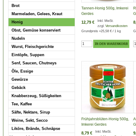
Brot
Tannen-Honig 500g, Imkerei
R
Marmeladen, Gelees, Kraut
Gerdes
G
Inkl. MwSt.
Honig
12,79 €
8
zzgl.
Versandkosten
Obst, Gemüse konserviert
Grundpreis
=
25,58 €
/ 1 kg
G
Nudeln
Wurst, Fleischgerichte
Eintöpfe, Suppen
Senf, Saucen, Chutneys
Öle, Essige
Gewürze
Gebäck
Knabberzeug, Süßigkeiten
Tee, Kaffee
Säfte, Nektare, Sirup
Frühjahrsblüten-Honig 500g,
A
Weine, Sekt, Secco
Imkerei Gerdes
G
Liköre, Brände, Schnäpse
Inkl. MwSt.
8,79 €
9