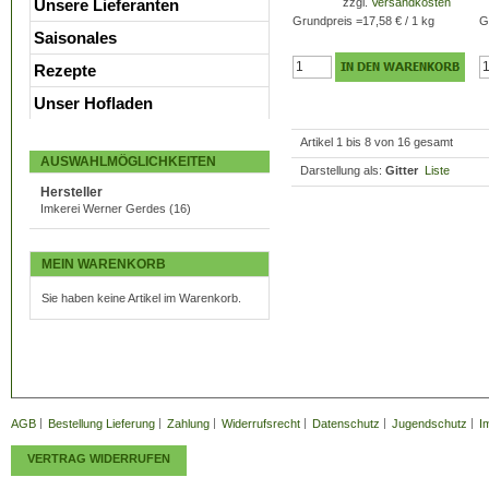
Unsere Lieferanten
zzgl.
Versandkosten
Grundpreis
=
17,58 €
/ 1 kg
G
Saisonales
Rezepte
Unser Hofladen
Artikel 1 bis 8 von 16 gesamt
AUSWAHLMÖGLICHKEITEN
Darstellung als:
Gitter
Liste
Hersteller
Imkerei Werner Gerdes
(16)
MEIN WARENKORB
Sie haben keine Artikel im Warenkorb.
AGB
Bestellung Lieferung
Zahlung
Widerrufsrecht
Datenschutz
Jugendschutz
I
VERTRAG WIDERRUFEN