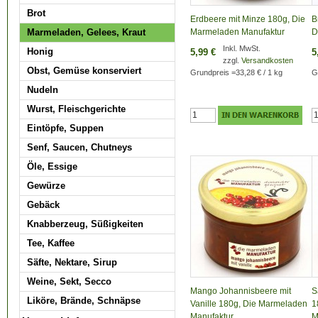
Brot
Erdbeere mit Minze 180g, Die
B
Marmeladen, Gelees, Kraut
Marmeladen Manufaktur
D
Inkl. MwSt.
Honig
5,99 €
5
zzgl.
Versandkosten
Obst, Gemüse konserviert
Grundpreis
=
33,28 €
/ 1 kg
G
Nudeln
Wurst, Fleischgerichte
Eintöpfe, Suppen
Senf, Saucen, Chutneys
Öle, Essige
Gewürze
Gebäck
Knabberzeug, Süßigkeiten
Tee, Kaffee
Säfte, Nektare, Sirup
Weine, Sekt, Secco
Mango Johannisbeere mit
S
Liköre, Brände, Schnäpse
Vanille 180g, Die Marmeladen
1
Manufaktur
M