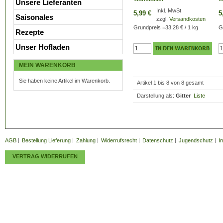
Unsere Lieferanten
Inkl. MwSt.
5,99 €
5
Saisonales
zzgl.
Versandkosten
Grundpreis
=
33,28 €
/ 1 kg
G
Rezepte
Unser Hofladen
MEIN WARENKORB
Sie haben keine Artikel im Warenkorb.
Artikel 1 bis 8 von 8 gesamt
Darstellung als:
Gitter
Liste
AGB
Bestellung Lieferung
Zahlung
Widerrufsrecht
Datenschutz
Jugendschutz
I
VERTRAG WIDERRUFEN