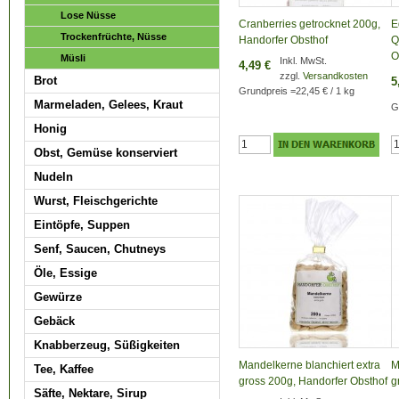
Lose Nüsse
Cranberries getrocknet 200g,
E
Trockenfrüchte, Nüsse
Handorfer Obsthof
Q
O
Müsli
Inkl. MwSt.
4,49 €
zzgl.
Versandkosten
Brot
5
Grundpreis
=
22,45 €
/ 1 kg
Marmeladen, Gelees, Kraut
G
Honig
Obst, Gemüse konserviert
Nudeln
Wurst, Fleischgerichte
Eintöpfe, Suppen
Senf, Saucen, Chutneys
Öle, Essige
Gewürze
Gebäck
Knabberzeug, Süßigkeiten
Mandelkerne blanchiert extra
M
Tee, Kaffee
gross 200g, Handorfer Obsthof
g
Säfte, Nektare, Sirup