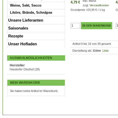
Inkl. MwSt.
4,79 €
4
Weine, Sekt, Secco
zzgl.
Versandkosten
Grundpreis
=
23,95 €
/ 1 kg
G
Liköre, Brände, Schnäpse
Unsere Lieferanten
Saisonales
Rezepte
Unser Hofladen
Artikel 9 bis 16 von 30 gesamt
Darstellung als:
Gitter
Liste
AUSWAHLMÖGLICHKEITEN
Hersteller
Handorfer Obsthof
(28)
MEIN WARENKORB
Sie haben keine Artikel im Warenkorb.