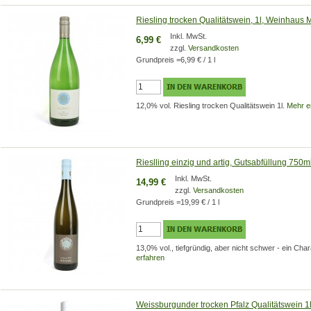
Riesling trocken Qualitätswein, 1l, Weinhaus
Inkl. MwSt.
6,99 €
zzgl.
Versandkosten
Grundpreis
=
6,99 €
/ 1 l
12,0% vol. Riesling trocken Qualitätswein 1l.
Mehr e
Rieslling einzig und artig, Gutsabfüllung 750
Inkl. MwSt.
14,99 €
zzgl.
Versandkosten
Grundpreis
=
19,99 €
/ 1 l
13,0% vol., tiefgründig, aber nicht schwer - ein Ch
erfahren
Weissburgunder trocken Pfalz Qualitätswein 