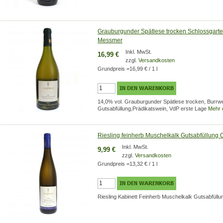
Grauburgunder Spätlese trocken Schlossgarte
Messmer
Inkl. MwSt.
16,99 €
zzgl.
Versandkosten
Grundpreis
=
16,99 €
/ 1 l
14,0% vol. Grauburgunder Spätlese trocken, Burrwei
Gutsabfüllung,Prädikatswein, VdP erste Lage
Mehr 
Riesling feinherb Muschelkalk Gutsabfüllung
Inkl. MwSt.
9,99 €
zzgl.
Versandkosten
Grundpreis
=
13,32 €
/ 1 l
Riesling Kabinett Feinherb Muschelkalk Gutsabfüll