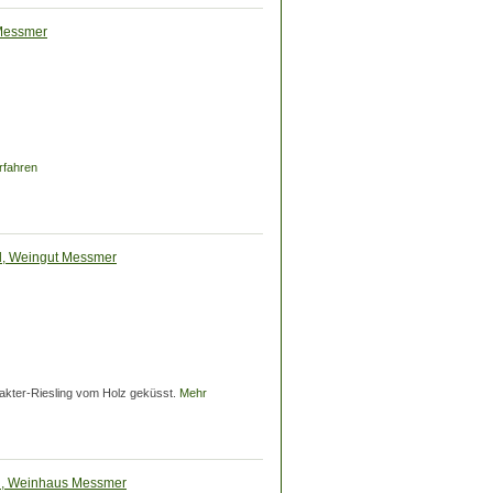
 Messmer
rfahren
ml, Weingut Messmer
arakter-Riesling vom Holz geküsst.
Mehr
1l, Weinhaus Messmer