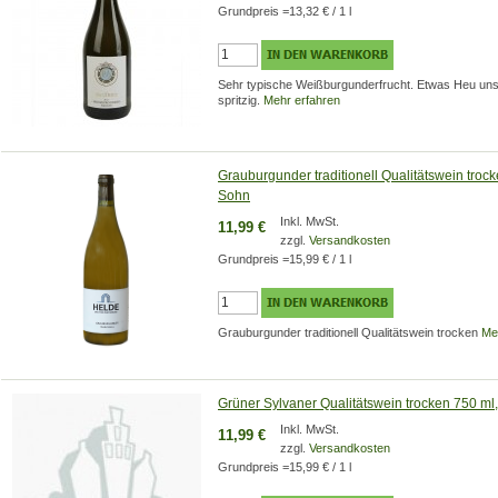
Grundpreis
=
13,32 €
/ 1 l
Sehr typische Weißburgunderfrucht. Etwas Heu uns
spritzig.
Mehr erfahren
Grauburgunder traditionell Qualitätswein troc
Sohn
Inkl. MwSt.
11,99 €
zzgl.
Versandkosten
Grundpreis
=
15,99 €
/ 1 l
Grauburgunder traditionell Qualitätswein trocken
Me
Grüner Sylvaner Qualitätswein trocken 750 ml
Inkl. MwSt.
11,99 €
zzgl.
Versandkosten
Grundpreis
=
15,99 €
/ 1 l