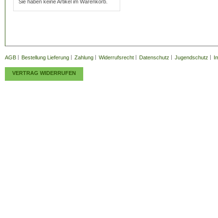
Sie haben keine Artikel im Warenkorb.
AGB
Bestellung Lieferung
Zahlung
Widerrufsrecht
Datenschutz
Jugendschutz
I
VERTRAG WIDERRUFEN