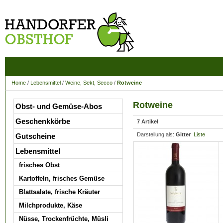
Home
/
Lebensmittel
/
Weine, Sekt, Secco
/
Rotweine
Rotweine
Obst- und Gemüse-Abos
Geschenkkörbe
7 Artikel
Darstellung als:
Gitter
Liste
Gutscheine
Lebensmittel
frisches Obst
Kartoffeln, frisches Gemüse
Blattsalate, frische Kräuter
Milchprodukte, Käse
Nüsse, Trockenfrüchte, Müsli