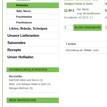
Sektgut Helde & Sohn
M
Rotweine
Inkl. MwSt.
12,99 €
9
Sekt, Secco
zzgl.
Versandkosten
Fruchtweine
Grundpreis
=
17,32 €
/ 1 l
G
Fruchtsecco
Liköre, Brände, Schnäpse
Unsere Lieferanten
Saisonales
7 Artikel
Rezepte
Darstellung als:
Gitter
Liste
Unser Hofladen
AUSWAHLMÖGLICHKEITEN
Hersteller
Ralf Köth Wein und Secco
(1)
Wein- und Sektgut Helde & Sohn
(1)
Weingut Meßmer
(5)
MEIN WARENKORB