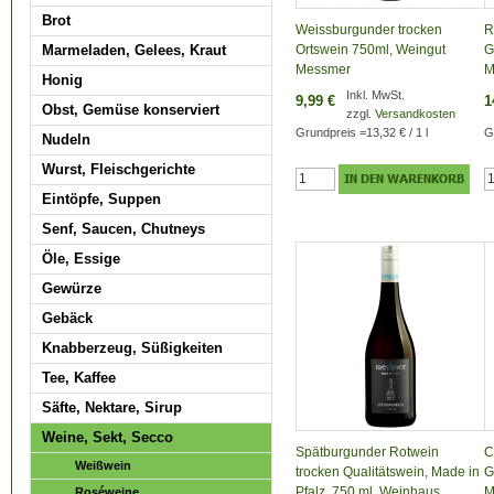
Brot
Weissburgunder trocken
R
Marmeladen, Gelees, Kraut
Ortswein 750ml, Weingut
G
Messmer
M
Honig
Inkl. MwSt.
9,99 €
1
Obst, Gemüse konserviert
zzgl.
Versandkosten
Grundpreis
=
13,32 €
/ 1 l
G
Nudeln
Wurst, Fleischgerichte
Eintöpfe, Suppen
Senf, Saucen, Chutneys
Öle, Essige
Gewürze
Gebäck
Knabberzeug, Süßigkeiten
Tee, Kaffee
Säfte, Nektare, Sirup
Weine, Sekt, Secco
Spätburgunder Rotwein
C
Weißwein
trocken Qualitätswein, Made in
G
Pfalz, 750 ml, Weinhaus
M
Roséweine