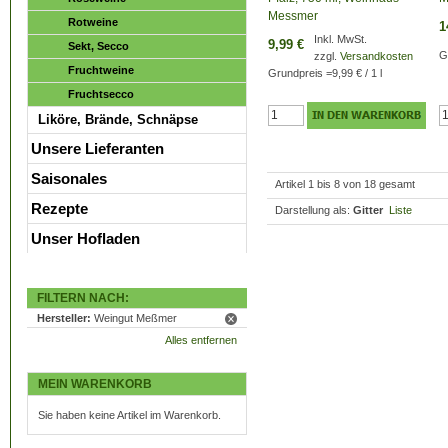
Messmer
Rotweine
1
Inkl. MwSt.
9,99 €
Sekt, Secco
G
zzgl.
Versandkosten
Fruchtweine
Grundpreis
=
9,99 €
/ 1 l
Fruchtsecco
Liköre, Brände, Schnäpse
Unsere Lieferanten
Saisonales
Artikel 1 bis 8 von 18 gesamt
Rezepte
Darstellung als:
Gitter
Liste
Unser Hofladen
FILTERN NACH:
Hersteller:
Weingut Meßmer
Alles entfernen
MEIN WARENKORB
Sie haben keine Artikel im Warenkorb.