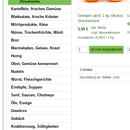
Zitrusfrüchte
Kartoffeln, frisches Gemüse
Orangen, groß, 1 kg, Ökullus,
L
Blattsalate, frische Kräuter
Griechenland
0
Milchprodukte, Käse
Inkl. MwSt.
5,99 €
Nüsse, Trockenfrüchte, Müsli
G
zzgl.
Versandkosten
Grundpreis
=
5,99 €
/ 1 kg
Brot
Marmeladen, Gelees, Kraut
Honig
Obst, Gemüse konserviert
3 Artikel
Nudeln
Darstellung als:
Gitter
Liste
Wurst, Fleischgerichte
Eintöpfe, Suppen
Senf, Saucen, Chutneys
Öle, Essige
Gewürze
Gebäck
Knabberzeug, Süßigkeiten