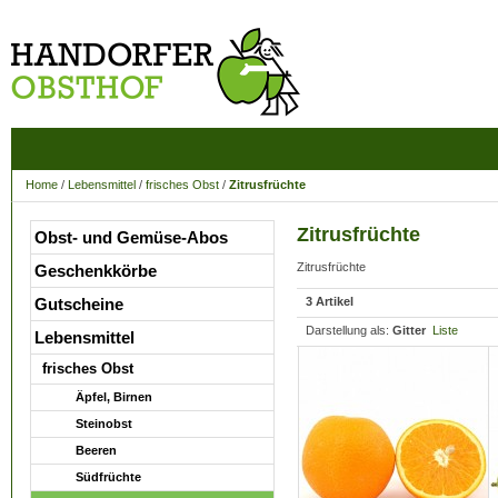
Home
/
Lebensmittel
/
frisches Obst
/
Zitrusfrüchte
Zitrusfrüchte
Obst- und Gemüse-Abos
Zitrusfrüchte
Geschenkkörbe
Gutscheine
3 Artikel
Darstellung als:
Gitter
Liste
Lebensmittel
frisches Obst
Äpfel, Birnen
Steinobst
Beeren
Südfrüchte