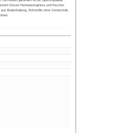
Eiernudeln garantiert echte Spitzenqualität.
bestem Durum Hartweizengriess und frischen
 aus Bodenhaltung. Rohstoffe ohne Gentechnik,
ühner.