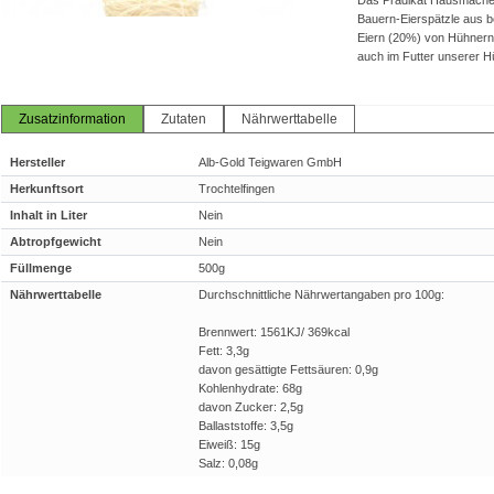
Das Prädikat Hausmacher 
Bauern-Eierspätzle aus 
Eiern (20%) von Hühnern
auch im Futter unserer H
Zusatzinformation
Zutaten
Nährwerttabelle
Hersteller
Alb-Gold Teigwaren GmbH
Herkunftsort
Trochtelfingen
Inhalt in Liter
Nein
Abtropfgewicht
Nein
Füllmenge
500g
Nährwerttabelle
Durchschnittliche Nährwertangaben pro 100g:
Brennwert: 1561KJ/ 369kcal
Fett: 3,3g
davon gesättigte Fettsäuren: 0,9g
Kohlenhydrate: 68g
davon Zucker: 2,5g
Ballaststoffe: 3,5g
Eiweiß: 15g
Salz: 0,08g