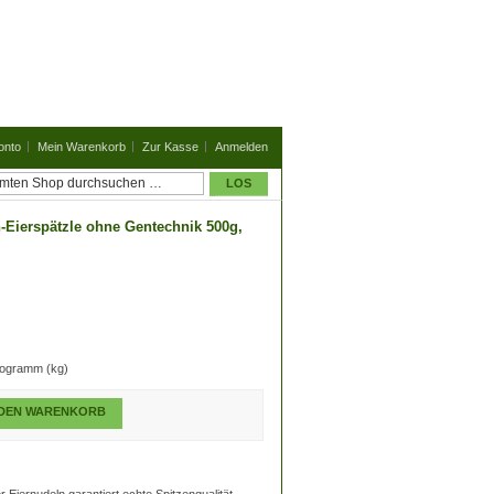
onto
Mein Warenkorb
Zur Kasse
Anmelden
LOS
Eierspätzle ohne Gentechnik 500g,
logramm (kg)
 DEN WARENKORB