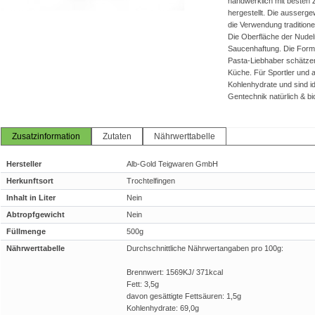
handwerklich mit besten
hergestellt. Die ausserg
die Verwendung tradition
Die Oberfläche der Nudel
Saucenhaftung. Die Formvi
Pasta-Liebhaber schätzen
Küche. Für Sportler und a
Kohlenhydrate und sind i
Gentechnik natürlich & bi
Zusatzinformation
Zutaten
Nährwerttabelle
Hersteller
Alb-Gold Teigwaren GmbH
Herkunftsort
Trochtelfingen
Inhalt in Liter
Nein
Abtropfgewicht
Nein
Füllmenge
500g
Nährwerttabelle
Durchschnittliche Nährwertangaben pro 100g:
Brennwert: 1569KJ/ 371kcal
Fett: 3,5g
davon gesättigte Fettsäuren: 1,5g
Kohlenhydrate: 69,0g