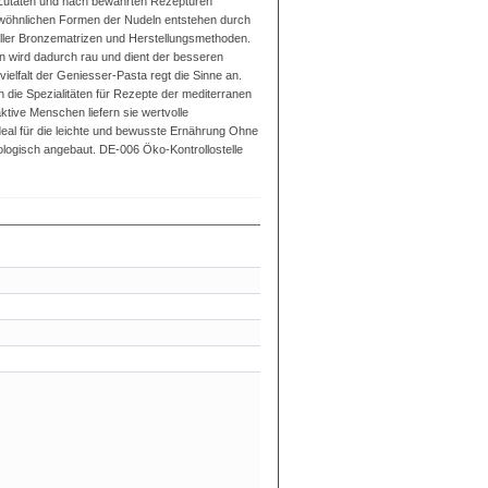
 Zutaten und nach bewährten Rezepturen
ewöhnlichen Formen der Nudeln entstehen durch
eller Bronzematrizen und Herstellungsmethoden.
n wird dadurch rau und dient der besseren
elfalt der Geniesser-Pasta regt die Sinne an.
 die Spezialitäten für Rezepte der mediterranen
ktive Menschen liefern sie wertvolle
deal für die leichte und bewusste Ernährung Ohne
ologisch angebaut. DE-006 Öko-Kontrollostelle