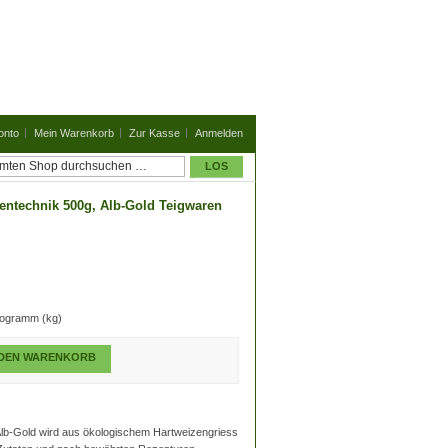
onto
Mein Warenkorb
Zur Kasse
Anmelden
LOS
ntechnik 500g, Alb-Gold Teigwaren
logramm (kg)
 DEN WARENKORB
Alb-Gold wird aus ökologischem Hartweizengriess