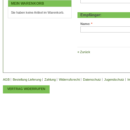
MEIN WARENKORB
Sie haben keine Artikel im Warenkorb.
Empfänger:
Name:
*
«
Zurück
AGB
Bestellung Lieferung
Zahlung
Widerrufsrecht
Datenschutz
Jugendschutz
I
VERTRAG WIDERRUFEN