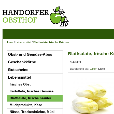
Home
/
Lebensmittel
/
Blattsalate, frische Kräuter
Blattsalate, frische K
Obst- und Gemüse-Abos
Geschenkkörbe
9 Artikel
Darstellung als:
Gitter
Liste
Gutscheine
Lebensmittel
frisches Obst
Kartoffeln, frisches Gemüse
Blattsalate, frische Kräuter
Milchprodukte, Käse
Nüsse, Trockenfrüchte, Müsli