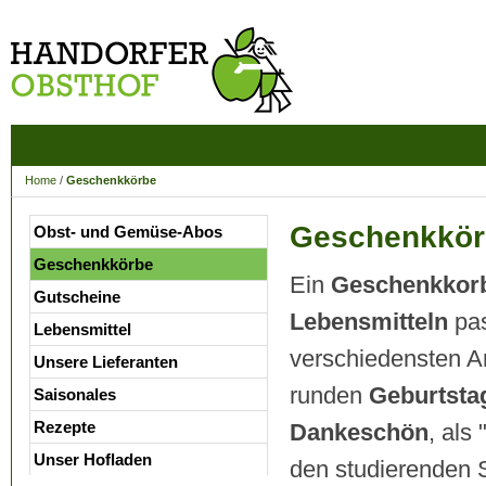
Home
/
Geschenkkörbe
Geschenkkör
Obst- und Gemüse-Abos
Geschenkkörbe
Ein
Geschenkkor
Gutscheine
Lebensmitteln
pas
Lebensmittel
verschiedensten A
Unsere Lieferanten
runden
Geburtsta
Saisonales
Rezepte
Dankeschön
, als
Unser Hofladen
den studierenden 