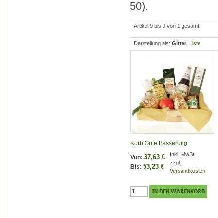
50).
Artikel 9 bis 9 von 1 gesamt
Darstellung als:
Gitter
Liste
Korb Gute Besserung
Inkl. MwSt.
37,63 €
Von:
zzgl.
53,23 €
Bis:
Versandkosten