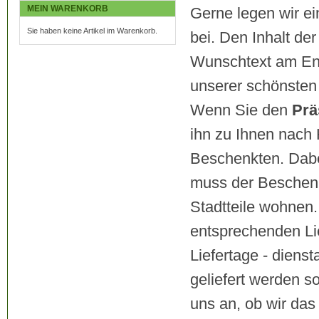
MEIN WARENKORB
Gerne legen wir e
Sie haben keine Artikel im Warenkorb.
bei. Den Inhalt de
Wunschtext am End
unserer schönsten 
Wenn Sie den
Prä
ihn zu Ihnen nach 
Beschenkten. Dabei
muss der Beschenk
Stadtteile wohnen.
entsprechenden Li
Liefertage - diens
geliefert werden so
uns an, ob wir das